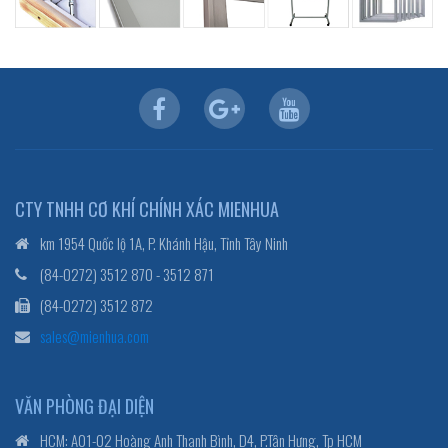
CTY TNHH CƠ KHÍ CHÍNH XÁC MIENHUA
km 1954 Quốc lộ 1A, P. Khánh Hậu, Tỉnh Tây Ninh
(84-0272) 3512 870 - 3512 871
(84-0272) 3512 872
sales@mienhua.com
VĂN PHÒNG ĐẠI DIỆN
HCM: A01-02 Hoàng Anh Thanh Bình, D4, P.Tân Hưng, Tp HCM