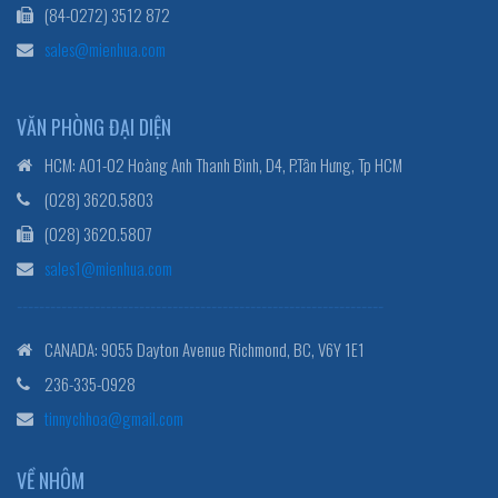
(84-0272) 3512 872
sales@mienhua.com
VĂN PHÒNG ĐẠI DIỆN
HCM: A01-02 Hoàng Anh Thanh Bình, D4, P.Tân Hưng, Tp HCM
(028) 3620.5803
(028) 3620.5807
sales1@mienhua.com
------------------------------------------------------------------
CANADA: 9055 Dayton Avenue Richmond, BC, V6Y 1E1
236-335-0928
tinnychhoa@gmail.com
VỀ NHÔM