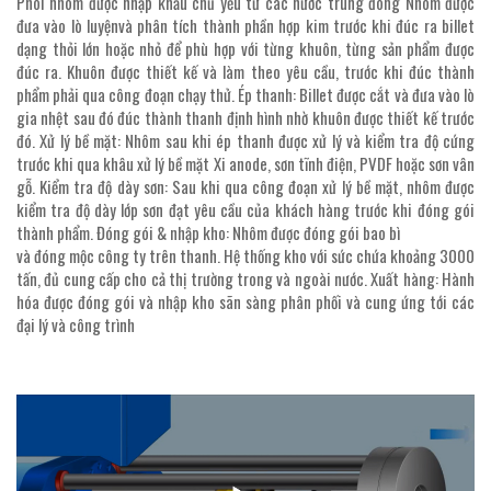
Phôi nhôm được nhập khẩu chủ yếu từ các nước trung đông Nhôm được
đưa vào lò luyệnvà phân tích thành phần hợp kim trước khi đúc ra billet
dạng thỏi lớn hoặc nhỏ để phù hợp với từng khuôn, từng sản phẩm được
đúc ra. Khuôn được thiết kế và làm theo yêu cầu, trước khi đúc thành
phẩm phải qua công đoạn chạy thử. Ép thanh: Billet được cắt và đưa vào lò
gia nhệt sau đó đúc thành thanh định hình nhờ khuôn được thiết kế trước
đó. Xử lý bề mặt: Nhôm sau khi ép thanh được xử lý và kiểm tra độ cứng
trước khi qua khâu xử lý bề mặt Xi anode, sơn tĩnh điện, PVDF hoặc sơn vân
gỗ. Kiểm tra độ dày sơn: Sau khi qua công đoạn xử lý bề mặt, nhôm được
kiểm tra độ dày lớp sơn đạt yêu cầu của khách hàng trước khi đóng gói
thành phẩm. Đóng gói & nhập kho: Nhôm được đóng gói bao bì
và đóng mộc công ty trên thanh. Hệ thống kho với sức chứa khoảng 3000
tấn, đủ cung cấp cho cả thị trường trong và ngoài nước. Xuất hàng: Hành
hóa được đóng gói và nhập kho sãn sàng phân phối và cung ứng tới các
đại lý và công trình