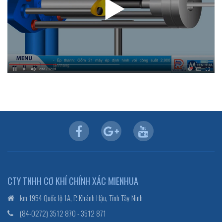
CTY TNHH CƠ KHÍ CHÍNH XÁC MIENHUA
km 1954 Quốc lộ 1A, P. Khánh Hậu, Tỉnh Tây Ninh
(84-0272) 3512 870 - 3512 871