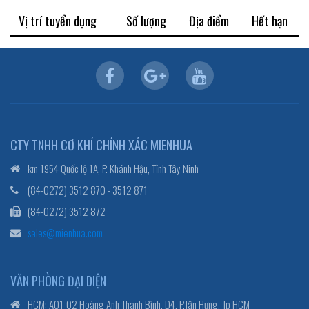
Vị trí tuyển dụng
Số lượng
Địa điểm
Hết hạn
CTY TNHH CƠ KHÍ CHÍNH XÁC MIENHUA
km 1954 Quốc lộ 1A, P. Khánh Hậu, Tỉnh Tây Ninh
(84-0272) 3512 870 - 3512 871
(84-0272) 3512 872
sales@mienhua.com
VĂN PHÒNG ĐẠI DIỆN
HCM: A01-02 Hoàng Anh Thanh Bình, D4, P.Tân Hưng, Tp HCM