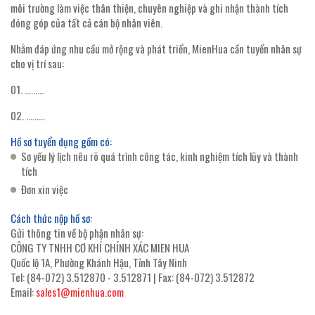
môi trường làm việc thân thiện, chuyên nghiệp và ghi nhận thành tích
đóng góp của tất cả cán bộ nhân viên.
Nhằm đáp ứng nhu cầu mở rộng và phát triển, MienHua cần tuyển nhân sự
cho vị trí sau:
01. .........
02. .........
Hồ sơ tuyển dụng gồm có:
Sơ yếu lý lịch nêu rõ quá trình công tác, kinh nghiệm tích lũy và thành
tích
Đơn xin việc
Cách thức nộp hồ sơ:
Gửi thông tin về bộ phận nhân sự:
CÔNG TY TNHH CƠ KHÍ CHÍNH XÁC MIEN HUA
Quốc lộ 1A, Phường Khánh Hậu, Tỉnh Tây Ninh
Tel: (84-072) 3.512870 - 3.512871 | Fax: (84-072) 3.512872
Email:
sales1@mienhua.com