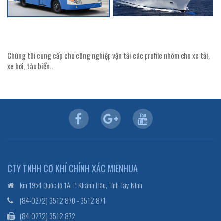
Chúng tôi cung cấp cho công nghiệp vận tải các profile nhôm cho xe tải,
xe hơi, tàu biển..
CTY TNHH CƠ KHÍ CHÍNH XÁC MIENHUA
km 1954 Quốc lộ 1A, P. Khánh Hậu, Tỉnh Tây Ninh
(84-0272) 3512 870 - 3512 871
(84-0272) 3512 872