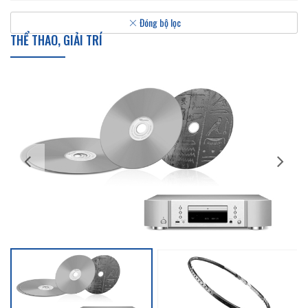
Đóng bộ lọc
THỂ THAO, GIẢI TRÍ