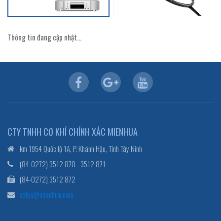
Thông tin đang cập nhật...
CTY TNHH CƠ KHÍ CHÍNH XÁC MIENHUA
km 1954 Quốc lộ 1A, P. Khánh Hậu, Tỉnh Tây Ninh
(84-0272) 3512 870 - 3512 871
(84-0272) 3512 872
sales@mienhua.com