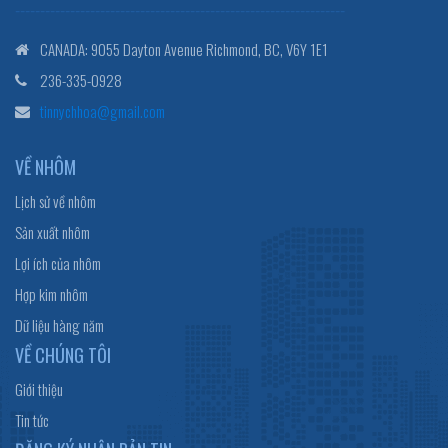
------------------------------------------------------------------
CANADA: 9055 Dayton Avenue Richmond, BC, V6Y 1E1
236-335-0928
tinnychhoa@gmail.com
VỀ NHÔM
Lịch sử về nhôm
Sản xuất nhôm
Lợi ích của nhôm
Hợp kim nhôm
Dữ liệu hàng năm
VỀ CHÚNG TÔI
Giới thiệu
Tin tức