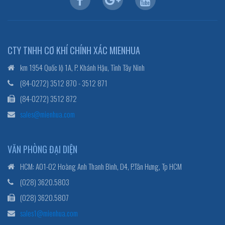
CTY TNHH CƠ KHÍ CHÍNH XÁC MIENHUA
km 1954 Quốc lộ 1A, P. Khánh Hậu, Tỉnh Tây Ninh
(84-0272) 3512 870 - 3512 871
(84-0272) 3512 872
sales@mienhua.com
VĂN PHÒNG ĐẠI DIỆN
HCM: A01-02 Hoàng Anh Thanh Bình, D4, P.Tân Hưng, Tp HCM
(028) 3620.5803
(028) 3620.5807
sales1@mienhua.com