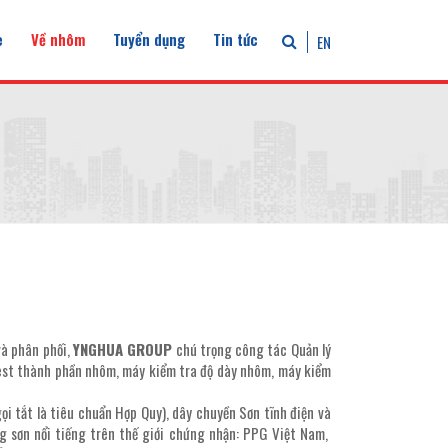
e
Về nhôm
Tuyển dụng
Tin tức
EN
và phân phối,
YNGHUA GROUP
chú trọng công tác Quản lý
est thành phần nhôm, máy kiểm tra độ dày nhôm, máy kiểm
 tắt là tiêu chuẩn Hợp Quy), dây chuyền Sơn tĩnh điện và
sơn nổi tiếng trên thế giới chứng nhận: PPG Việt Nam,