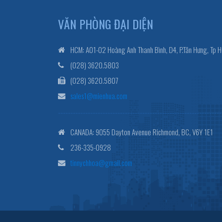
VĂN PHÒNG ĐẠI DIỆN
HCM: A01-02 Hoàng Anh Thanh Bình, D4, P.Tân Hưng, Tp 
(028) 3620.5803
(028) 3620.5807
sales1@mienhua.com
------------------------------------------------------------------
CANADA: 9055 Dayton Avenue Richmond, BC, V6Y 1E1
236-335-0928
tinnychhoa@gmail.com