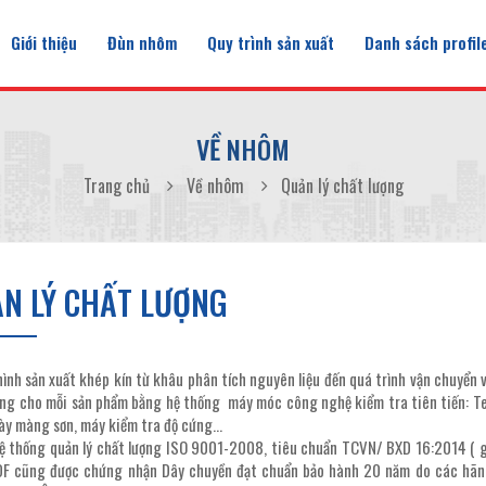
Giới thiệu
Đùn nhôm
Quy trình sản xuất
Danh sách profil
VỀ NHÔM
Trang chủ
Về nhôm
Quản lý chất lượng
N LÝ CHẤT LƯỢNG
hình sản xuất khép kín từ khâu phân tích nguyên liệu đến quá trình vận chuyển 
ợng cho mỗi sản phẩm bằng hệ thống máy móc công nghệ kiểm tra tiên tiến: T
dày màng sơn, máy kiểm tra độ cứng…
ệ thống quản lý chất lượng ISO 9001-2008, tiêu chuẩn TCVN/ BXD 16:2014 ( gọi
F cũng được chứng nhận Dây chuyền đạt chuẩn bảo hành 20 năm do các hãng 