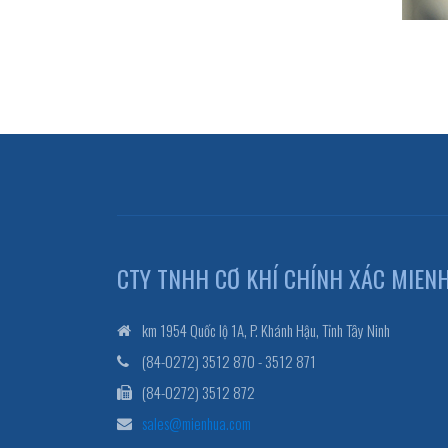
CTY TNHH CƠ KHÍ CHÍNH XÁC MIEN
km 1954 Quốc lộ 1A, P. Khánh Hậu, Tỉnh Tây Ninh
(84-0272) 3512 870 - 3512 871
(84-0272) 3512 872
sales@mienhua.com