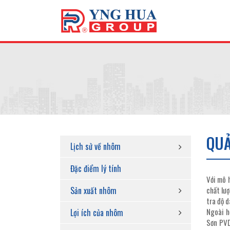
QUẢ
Lịch sử về nhôm
Đặc điểm lý tính
Với mô 
Sản xuất nhôm
chất lư
tra độ 
Ngoài h
Lợi ích của nhôm
Sơn PVD