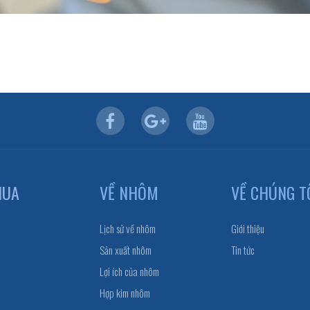
HUA
VỀ NHÔM
VỀ CHÚNG T
Lịch sử về nhôm
Giới thiệu
Sản xuất nhôm
Tin tức
Lợi ích của nhôm
Hợp kim nhôm