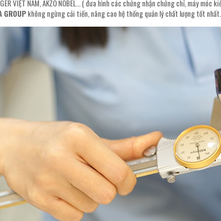
IGER VIỆT NAM, AKZO NOBEL… ( đưa hình các chứng nhận chứng chỉ, máy móc kiể
A GROUP
không ngừng cải tiến, nâng cao hệ thống quản lý chất lượng tốt nhất.