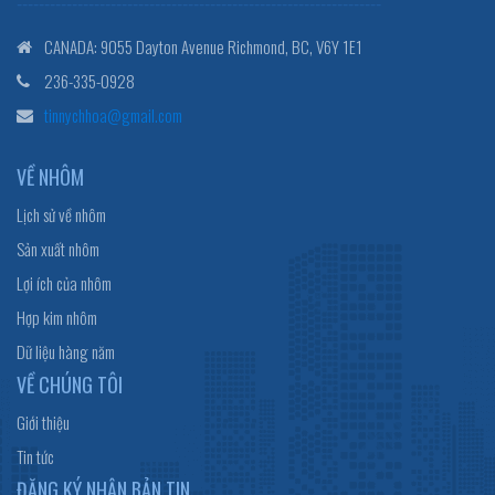
------------------------------------------------------------------
CANADA: 9055 Dayton Avenue Richmond, BC, V6Y 1E1
236-335-0928
tinnychhoa@gmail.com
VỀ NHÔM
Lịch sử về nhôm
Sản xuất nhôm
Lợi ích của nhôm
Hợp kim nhôm
Dữ liệu hàng năm
VỀ CHÚNG TÔI
Giới thiệu
Tin tức
ĐĂNG KÝ NHẬN BẢN TIN