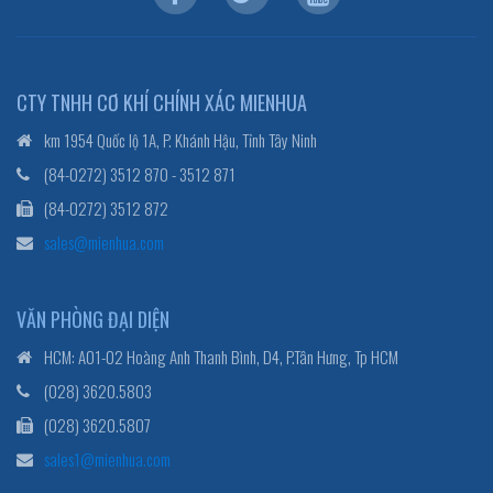
CTY TNHH CƠ KHÍ CHÍNH XÁC MIENHUA
km 1954 Quốc lộ 1A, P. Khánh Hậu, Tỉnh Tây Ninh
(84-0272) 3512 870 - 3512 871
(84-0272) 3512 872
sales@mienhua.com
VĂN PHÒNG ĐẠI DIỆN
HCM: A01-02 Hoàng Anh Thanh Bình, D4, P.Tân Hưng, Tp HCM
(028) 3620.5803
(028) 3620.5807
sales1@mienhua.com