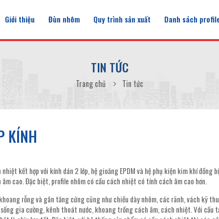
Giới thiệu
Đùn nhôm
Quy trình sản xuất
Danh sách profil
TIN TỨC
Trang chủ
Tin tức
P KÍNH
nhiệt kết hợp với kính dán 2 lớp, hệ gioăng EPDM và hệ phụ kiện kim khí đồng b
âm cao. Đặc biệt, profile nhôm có cầu cách nhiệt có tính cách âm cao hơn.
các khoang rỗng và gân tăng cứng cũng như chiều dày nhôm, các rãnh, vách kỹ th
 sống gia cường, kênh thoát nước, khoang trống cách âm, cách nhiệt. Với cấu t