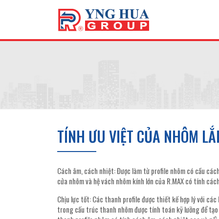
TÍNH ƯU VIỆT CỦA NHÔM LẮ
Cách âm, cách nhiệt: Được làm từ profile nhôm có cầu cách 
cửa nhôm và hệ vách nhôm kính lớn của R.MAX có tính cách 
Chịu lực tốt: Các thanh profile được thiết kế hợp lý với 
trong cấu trúc thanh nhôm được tính toán kỹ lưỡng để tạo