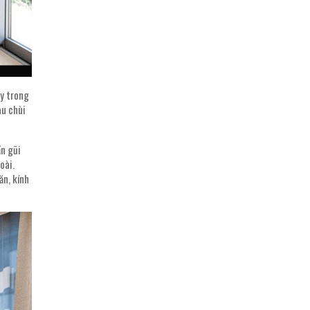
ay trong
au chùi
ần gũi
oài.
ăn, kính