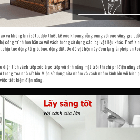
 cao và không bị rỉ sét, được thiết kế các khoang rỗng cùng với các sống gia cư
 bộ công trình hơn hẳn so với vách tường sử dụng các loại vật liệu khác. Profile
 chịu tác động từ gió, bão, động đất. Do đó vật liệu này đem lại giải pháp an to
 diện tích vách tiếp xúc trực tiếp với ánh nắng mặt trời thì chi phí điện năng c
í trong toà nhà rất lớn. Việc sử dụng cửa nhôm và vách nhôm kính lớn với kính 
việc tiết kiệm điện năng.