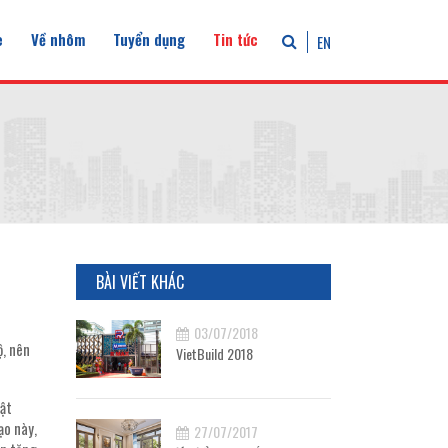
e
Về nhôm
Tuyển dụng
Tin tức
EN
BÀI VIẾT KHÁC
03/07/2018
ộ, nên
VietBuild 2018
uật
ạo này,
27/07/2017