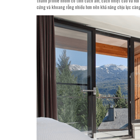
thanh profile nhôm có tính cách âm, cách nhiệt cao và nổi 
cứng và khoang rỗng nhiều hơn nên khả năng chịu lực càng