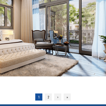
1
2
›
»