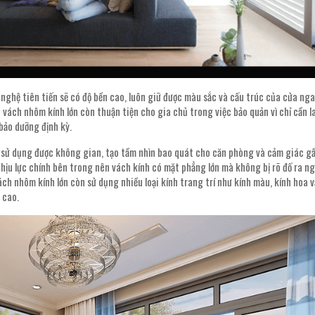
g nghệ tiên tiến sẽ có độ bền cao, luôn giữ được màu sắc và cấu trúc của cửa ng
 vách nhôm kính lớn còn thuận tiện cho gia chủ trong việc bảo quản vì chỉ cần l
bảo dưỡng định kỳ.
 sử dụng được không gian, tạo tầm nhìn bao quát cho căn phòng và cảm giác g
chịu lực chính bên trong nên vách kính có mặt phẳng lớn mà không bị rõ đố ra ng
h nhôm kính lớn còn sử dụng nhiều loại kính trang trí như kính màu, kính hoa v
 cao.