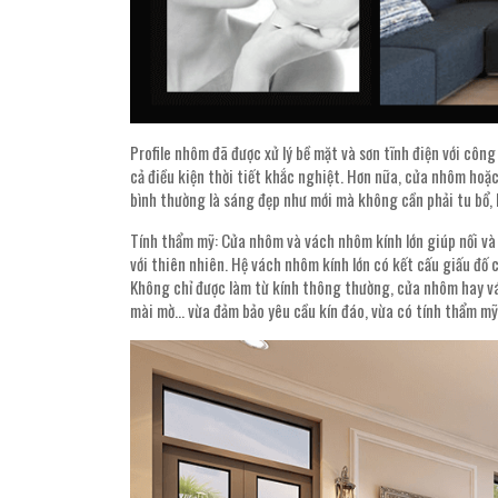
Profile nhôm đã được xử lý bề mặt và sơn tĩnh điện với côn
cả điều kiện thời tiết khắc nghiệt. Hơn nữa, cửa nhôm hoặc
bình thường là sáng đẹp như mới mà không cần phải tu bổ, 
Tính thẩm mỹ: Cửa nhôm và vách nhôm kính lớn giúp nối và
với thiên nhiên. Hệ vách nhôm kính lớn có kết cấu giấu đố 
Không chỉ được làm từ kính thông thường, cửa nhôm hay vác
mài mờ… vừa đảm bảo yêu cầu kín đáo, vừa có tính thẩm mỹ