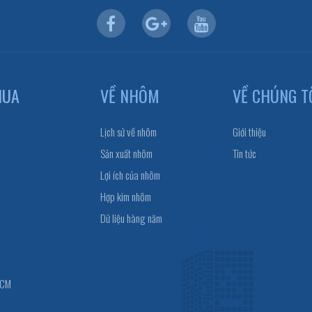
HUA
VỀ NHÔM
VỀ CHÚNG T
Lịch sử về nhôm
Giới thiệu
Sản xuất nhôm
Tin tức
Lợi ích của nhôm
Hợp kim nhôm
Dữ liệu hàng năm
HCM