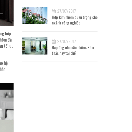
27/07/2017
Hợp kim nhôm quan trọng cho
ngành công nghiệp
ờng hợp
 nhôm đã
27/07/2017
àn tối ưu
Đáp ứng nhu cầu nhôm: Khai
thác hay tái chế
ho hệ
phản