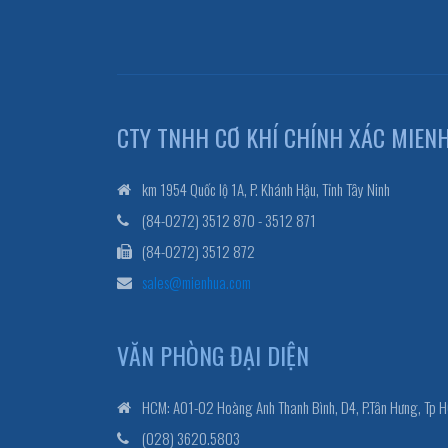
CTY TNHH CƠ KHÍ CHÍNH XÁC MIEN
km 1954 Quốc lộ 1A, P. Khánh Hậu, Tỉnh Tây Ninh
(84-0272) 3512 870 - 3512 871
(84-0272) 3512 872
sales@mienhua.com
VĂN PHÒNG ĐẠI DIỆN
HCM: A01-02 Hoàng Anh Thanh Bình, D4, P.Tân Hưng, Tp 
(028) 3620.5803