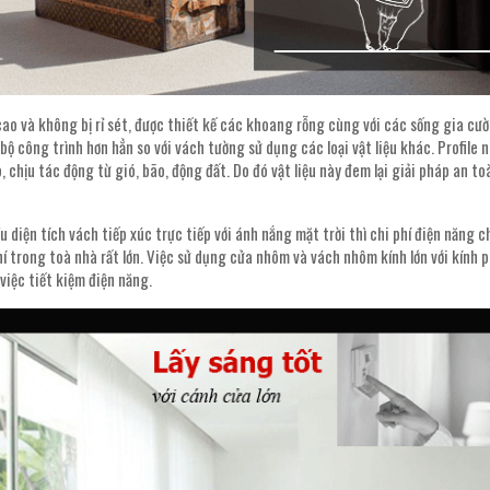
 cao và không bị rỉ sét, được thiết kế các khoang rỗng cùng với các sống gia cư
 bộ công trình hơn hẳn so với vách tường sử dụng các loại vật liệu khác. Profile
 chịu tác động từ gió, bão, động đất. Do đó vật liệu này đem lại giải pháp an to
 diện tích vách tiếp xúc trực tiếp với ánh nắng mặt trời thì chi phí điện năng c
í trong toà nhà rất lớn. Việc sử dụng cửa nhôm và vách nhôm kính lớn với kính 
việc tiết kiệm điện năng.