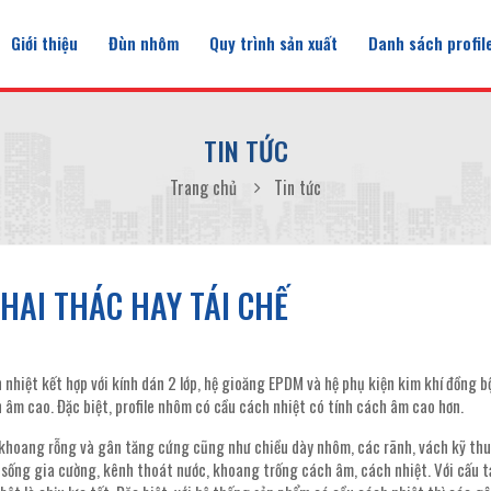
Giới thiệu
Đùn nhôm
Quy trình sản xuất
Danh sách profil
TIN TỨC
Trang chủ
Tin tức
HAI THÁC HAY TÁI CHẾ
nhiệt kết hợp với kính dán 2 lớp, hệ gioăng EPDM và hệ phụ kiện kim khí đồng b
âm cao. Đặc biệt, profile nhôm có cầu cách nhiệt có tính cách âm cao hơn.
các khoang rỗng và gân tăng cứng cũng như chiều dày nhôm, các rãnh, vách kỹ th
 sống gia cường, kênh thoát nước, khoang trống cách âm, cách nhiệt. Với cấu t