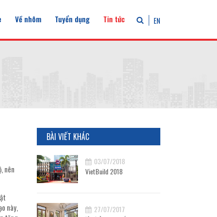
e
Về nhôm
Tuyển dụng
Tin tức
EN
BÀI VIẾT KHÁC
03/07/2018
ộ, nên
VietBuild 2018
uật
ạo này,
27/07/2017