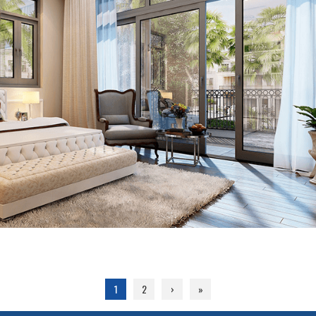
1
2
›
»