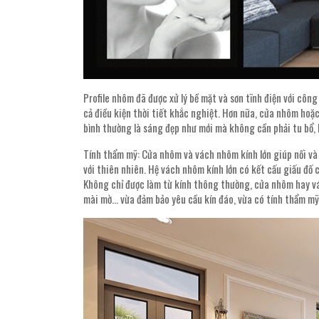
Profile nhôm đã được xử lý bề mặt và sơn tĩnh điện với côn
cả điều kiện thời tiết khắc nghiệt. Hơn nữa, cửa nhôm hoặc
bình thường là sáng đẹp như mới mà không cần phải tu bổ, 
Tính thẩm mỹ: Cửa nhôm và vách nhôm kính lớn giúp nối và
với thiên nhiên. Hệ vách nhôm kính lớn có kết cấu giấu đố 
Không chỉ được làm từ kính thông thường, cửa nhôm hay vác
mài mờ… vừa đảm bảo yêu cầu kín đáo, vừa có tính thẩm mỹ