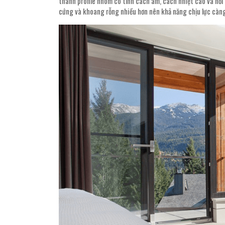
thanh profile nhôm có tính cách âm, cách nhiệt cao và nổi 
cứng và khoang rỗng nhiều hơn nên khả năng chịu lực càng