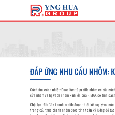
ĐÁP ỨNG NHU CẦU NHÔM: K
Cách âm, cách nhiệt: Được làm từ profile nhôm có cầu cách 
cửa nhôm và hệ vách nhôm kính lớn của R.MAX có tính cách 
Chịu lực tốt: Các thanh profile được thiết kế hợp lý với 
trong cấu trúc thanh nhôm được tính toán kỹ lưỡng để tạo