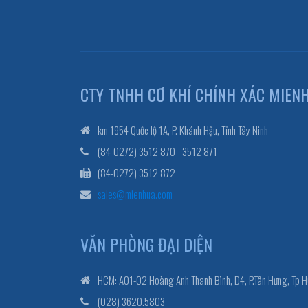
CTY TNHH CƠ KHÍ CHÍNH XÁC MIEN
km 1954 Quốc lộ 1A, P. Khánh Hậu, Tỉnh Tây Ninh
(84-0272) 3512 870 - 3512 871
(84-0272) 3512 872
sales@mienhua.com
VĂN PHÒNG ĐẠI DIỆN
HCM: A01-02 Hoàng Anh Thanh Bình, D4, P.Tân Hưng, Tp 
(028) 3620.5803