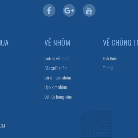
HUA
VỀ NHÔM
VỀ CHÚNG T
Lịch sử về nhôm
Giới thiệu
Sản xuất nhôm
Tin tức
Lợi ích của nhôm
Hợp kim nhôm
Dữ liệu hàng năm
HCM