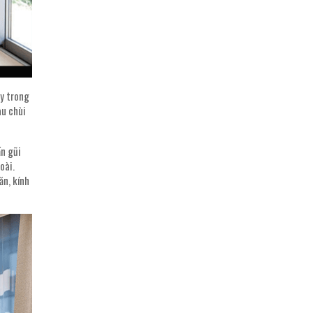
ay trong
au chùi
ần gũi
oài.
ăn, kính