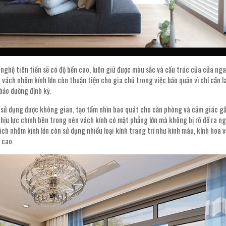
g nghệ tiên tiến sẽ có độ bền cao, luôn giữ được màu sắc và cấu trúc của cửa ng
 vách nhôm kính lớn còn thuận tiện cho gia chủ trong việc bảo quản vì chỉ cần l
bảo dưỡng định kỳ.
 sử dụng được không gian, tạo tầm nhìn bao quát cho căn phòng và cảm giác g
chịu lực chính bên trong nên vách kính có mặt phẳng lớn mà không bị rõ đố ra ng
h nhôm kính lớn còn sử dụng nhiều loại kính trang trí như kính màu, kính hoa v
 cao.