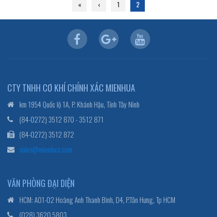
«
‹
1
2
CTY TNHH CƠ KHÍ CHÍNH XÁC MIENHUA
km 1954 Quốc lộ 1A, P. Khánh Hậu, Tỉnh Tây Ninh
(84-0272) 3512 870 - 3512 871
(84-0272) 3512 872
sales@mienhua.com
VĂN PHÒNG ĐẠI DIỆN
HCM: A01-02 Hoàng Anh Thanh Bình, D4, P.Tân Hưng, Tp HCM
(028) 3620.5803