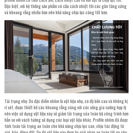
Đặc biệt, với hệ thống sản phẩm có cầu cách nhiệt thì các gân tăng cứng
và khoang rỗng nhiều hơn nên khả năng chịu lực càng tốt hơn.
Tải trọng nhẹ: Do đặc điểm nhôm là vật liệu nhẹ, có độ bền cao và không bị
rỉ sét, được thiết kế các khoang rỗng cùng với các sống gia cường hợp lý
nên việc sử dụng vật liệu này sẽ giảm tải trọng của toàn bộ công trình hơn
hẳn so với vách tường sử dụng các loại vật liệu khác. Profile nhôm đã được
tính toán tải trọng an toàn cho khả năng chịu lực cao, chịu tác động từ
gió, bão, động đất. Do đó vật liệu này đem lại giải pháp an toàn tối ưu cho