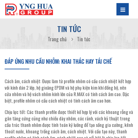
TIN TỨC
Trang chủ
Tin tức
ĐÁP ỨNG NHU CẦU NHÔM: KHAI THÁC HAY TÁI CHẾ
Cách âm, cách nhiệt: Được làm từ profile nhôm có cầu cách nhiệt kết hợp
với kính dán 2 lớp, hệ gioăng EPDM và hệ phụ kiện kim khí đồng bộ, nên
cửa nhôm và hệ vách nhôm kính lớn của R.MAX có tính cách âm cao. Đặc
biệt, profile nhôm có cầu cách nhiệt có tính cách âm cao hơn.
Chịu lực tốt: Các thanh profile được thiết kế hợp lý với các khoang rỗng và
gân tăng cứng cũng như chiều dày nhôm, các rãnh, vách kỹ thuật trong
cấu trúc thanh nhôm được tính toán kỹ lưỡng để tạo sống gia cường, kênh
thoát nước, khoang trống cách âm, cách nhiệt. Với cấu tạo này, thanh
profile nhôm có tính cách âm, cách nhiệt cao và nổi bật là chịu lực tốt.