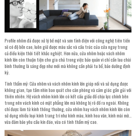
Profile nhôm đã được xử lý bề mặt và sơn tĩnh điện với công nghệ tiên tiến
sẽ có độ bền cao, luôn giữ được màu sắc và cấu trúc của cửa ngay trong
cả điều kiện thời tiết khắc nghiệt. Hơn nữa, cửa nhôm hoặc vách nhôm
kính lớn còn thuận tiện cho gia chủ trong việc bảo quản vì chỉ cần lau chùi
bình thường là sáng đẹp như mới mà không cần phải tu bổ, bảo dưỡng định
kỳ.
Tính thẩm mỹ: Cửa nhôm và vách nhôm kính lớn giúp nối và sử dụng được
không gian, tạo tầm nhìn bao quát cho căn phòng và cảm giác gần gũi với
thiên nhiên. Hệ vách nhôm kính lớn có kết cấu giấu đố chịu lực chính bên
trong nên vách kính có mặt phẳng lớn mà không bị rõ đố ra ngoài. Không
chỉ được làm từ kính thông thường, cửa nhôm hay vách nhôm kính lớn còn
sử dụng nhiều loại kính trang trí như kính màu, kính hoa văn, kính mài mờ…
vừa đảm bảo yêu cầu kín đáo, vừa có tính thẩm mỹ cao.